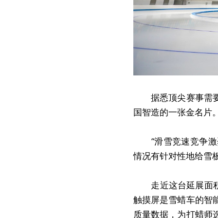
　　据悉顶尖赛事需
国智造的一张金名片
　　“滑雪竞速竞争激
情况有针对性地给雪
　　走近这台延展面积
触摸屏是雪蜡车的智
质量数据，为打蜡师