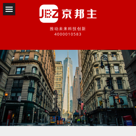
×
商品分类
首页
推动未来科技创新
所有商品分类
高校产教融合
4000010583
新时期智库
智能制造对标
人工智能培训
电子商务研习
数字园区设计
创新型实验室
课程创新研发